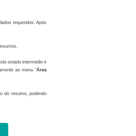
dados requeridos. Após
 resumos.
ste estado intermédio é
vamente ao menu "
Área
údo do resumo, podendo