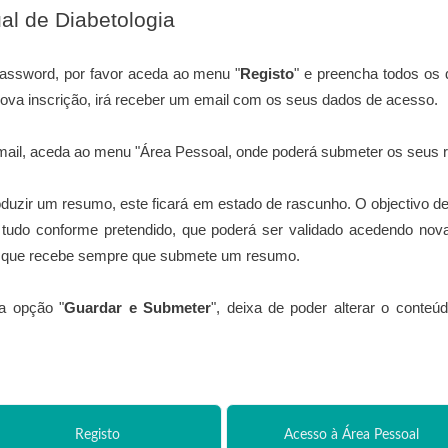
al de Diabetologia
password, por favor aceda ao menu "
Registo
" e preencha todos os 
ova inscrição, irá receber um email com os seus dados de acesso.
mail, aceda ao menu "Área Pessoal, onde poderá submeter os seus
roduzir um resumo, este ficará em estado de rascunho. O objectivo de
á tudo conforme pretendido, que poderá ser validado acedendo no
il que recebe sempre que submete um resumo.
a opção "
Guardar e Submeter
", deixa de poder alterar o conte
Registo
Acesso à Área Pessoal